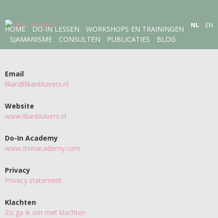
NL
EN
HOME
DO-IN LESSEN
WORKSHOPS EN TRAININGEN
SJAMANISME
CONSULTEN
PUBLICATIES
BLOG
Email
lilian@liliankluivers.nl
Website
www.liliankluivers.nl
Do-In Academy
www.doinacademy.com
Privacy
Privacy statement
Klachten
Zo ga ik om met klachten